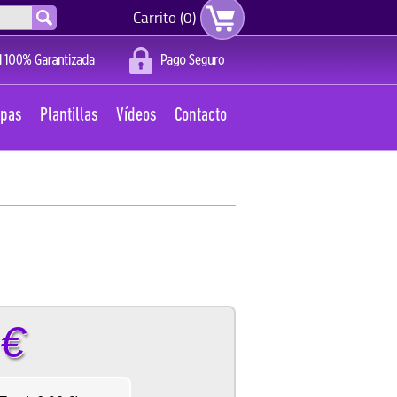
Carrito (0)
apas
Plantillas
Vídeos
Contacto
€