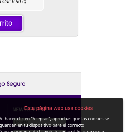
Total:
6.90
€)
rito
Esta página web usa cookies
NEWSLETTER
Al hacer clic en "Aceptar", apruebas que las cookies se
guarden en tu dispositivo para el correcto
funcionamiento de la web, hacer analíticas de uso y