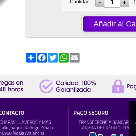
Cantidad:
(
Añadir al Car
Share
Facebook
Twitter
WhatsApp
Email
CONTACTO
PAGO SEGURO
CHAPAS, LLAVEROS Y MÁS
TRANSFERENCIA BANCARIA
Calle Joaquin Rodrigo, 9 bajo
TARJETA DE CRÉDITO (TPV)
46960 Aldaia (Valencia)