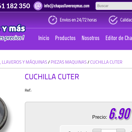
Inicio
Productos
Nosotros
Editor de Ch
, LLAVEROS Y MÁQUINAS
/
PIEZAS MAQUINAS
/
CUCHILLA CUTER
CUCHILLA CUTER
Ref.:
6.90
Precio: