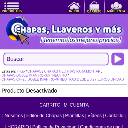
Estás en:
Inicio
/
CHAPAS
/
CHAPAS NEUTRAS PARA MONTAR
/
CHAPAS DOBLE IMAN ROPA P/ NEUTRO
/
CHAPAS CH-25 DOBLE IMÁN ROPA NEUTRAS DESDE 0.27 EUROS UNIDAD
Producto Desactivado
CARRITO
|
MI CUENTA
|
Nosotros
|
Editor de Chapas
|
Plantillas
|
Vídeos
|
Contacto
|
|
HORARIO
|
Política de Privacidad
|
Condiciones de uso
|