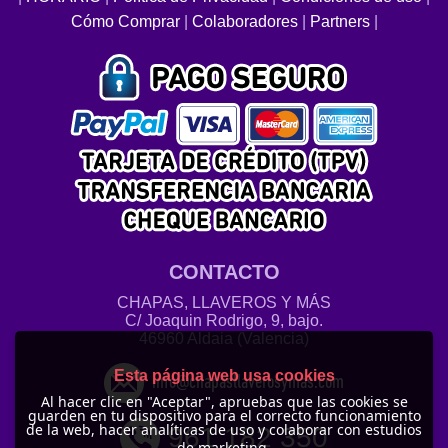
Cómo Comprar
|
Colaboradores
|
Partners
|
CONTACTO
CHAPAS, LLAVEROS Y MÁS
C/ Joaquin Rodrigo, 9, bajo.
46960 Aldaia (Valencia)
Esta página web usa cookies
info@chapasllaverosymas.com
Al hacer clic en "Aceptar", apruebas que las cookies se
guarden en tu dispositivo para el correcto funcionamiento
de la web, hacer analíticas de uso y colaborar con estudios
961 182 350
de marketing.