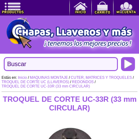
Estás en:
Inicio
/
MAQUINAS MONTAJE
/
CUTER, MATRICES Y TROQUELES
/
TROQUEL DE CORTE UC (LLAVEROS)
/
REDONDOS
/
TROQUEL DE CORTE UC-33R (33 mm CIRCULAR)
TROQUEL DE CORTE UC-33R (33 mm
CIRCULAR)