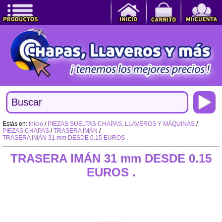
Estás en:
Inicio
/
PIEZAS SUELTAS CHAPAS, LLAVEROS Y MÁQUINAS
/
PIEZAS CHAPAS
/
TRASERA IMÁN
/
TRASERA IMÁN 31 mm DESDE 0.15 EUROS .
TRASERA IMÁN 31 mm DESDE 0.15
EUROS .