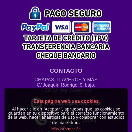
CONTACTO
CHAPAS, LLAVEROS Y MÁS
C/ Joaquin Rodrigo, 9, bajo.
46960 Aldaia (Valencia)
Esta página web usa cookies
info@chapasllaverosymas.com
Al hacer clic en "Aceptar", apruebas que las cookies se
guarden en tu dispositivo para el correcto funcionamiento
de la web, hacer analíticas de uso y colaborar con estudios
961 182 350
de marketing.
Más Información