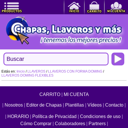
Estás en:
Inicio
/
LLAVEROS
/
LLAVEROS CON FORMA DOMING
/
LLAVEROS DOMING FLEXIBLES
CARRITO
|
MI CUENTA
|
Nosotros
|
Editor de Chapas
|
Plantillas
|
Vídeos
|
Contacto
|
|
HORARIO
|
Política de Privacidad
|
Condiciones de uso
|
Cómo Comprar
|
Colaboradores
|
Partners
|