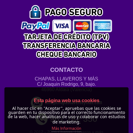
CONTACTO
CHAPAS, LLAVEROS Y MÁS
C/ Joaquin Rodrigo, 9, bajo.
46960 Aldaia (Valencia)
Esta página web usa cookies
info@chapasllaverosymas.com
Al hacer clic en "Aceptar", apruebas que las cookies se
guarden en tu dispositivo para el correcto funcionamiento
de la web, hacer analíticas de uso y colaborar con estudios
961 182 350
de marketing.
Más Información
© 2012 -
2026 Chapas, Llaveros y más