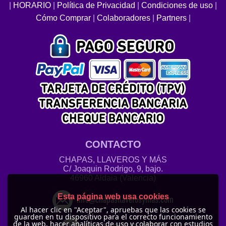
|
HORARIO
|
Política de Privacidad
|
Condiciones de uso
|
Cómo Comprar
|
Colaboradores
|
Partners
|
CONTACTO
CHAPAS, LLAVEROS Y MÁS
C/ Joaquin Rodrigo, 9, bajo.
46960 Aldaia (Valencia)
Esta página web usa cookies
info@chapasllaverosymas.com
Al hacer clic en "Aceptar", apruebas que las cookies se
guarden en tu dispositivo para el correcto funcionamiento
de la web, hacer analíticas de uso y colaborar con estudios