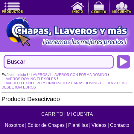
Estás en:
Inicio
/
LLAVEROS
/
LLAVEROS CON FORMA DOMING
/
LLAVEROS DOMING FLEXIBLES
/
LLAVERO FLEXIBLE PERSONALIZADO 2 CARAS DOMING DE 10 A 20 CM/2
DESDE 0.64 EUROS
Producto Desactivado
CARRITO
|
MI CUENTA
|
Nosotros
|
Editor de Chapas
|
Plantillas
|
Vídeos
|
Contacto
|